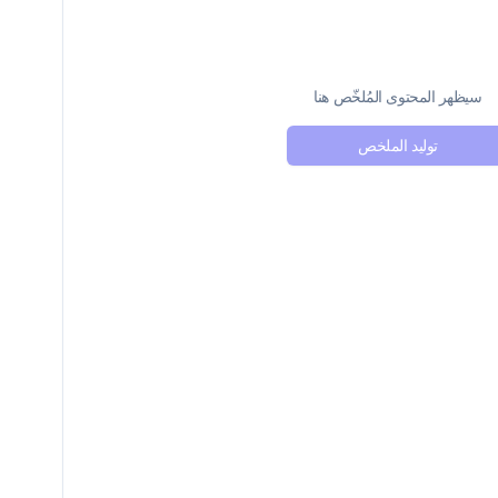
سيظهر المحتوى المُلخّص هنا
توليد الملخص