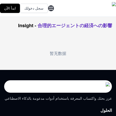
سجل دخولك
ابدأ الآن
Insight
-
合理的エージェントの経済への影響
暂无数据
عزز بحثك واكتساب المعرفة باستخدام أدوات مدعومة بالذكاء الاصطناعي
الحلول