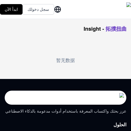
سجل دخولك
ابدأ الآن
Insight
-
拓撲扭曲
暂无数据
عزز بحثك واكتساب المعرفة باستخدام أدوات مدعومة بالذكاء الاصطناعي
الحلول