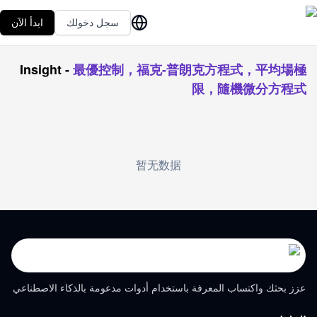
سجل دخولك
ابدأ الآن
Insight
-
最優控制，福克-普朗克方程式，平均場極
限，隨機微分方程式
暂无数据
عزز بحثك واكتساب المعرفة باستخدام أدوات مدعومة بالذكاء الاصطناعي