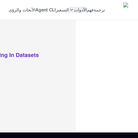
ترجمة
فهم
الأدوات
التسعير
Agent CLI
الأبحاث والرؤى
ing In Datasets