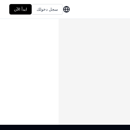
سجل دخولك
ابدأ الآن