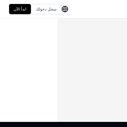
سجل دخولك
ابدأ الآن