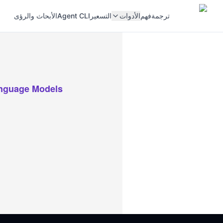
ترجمة
فهم
الأدوات
التسعير
Agent CLI
الأبحاث والرؤى
anguage Models