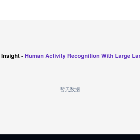
Insight
-
Human Activity Recognition With Large L
暂无数据