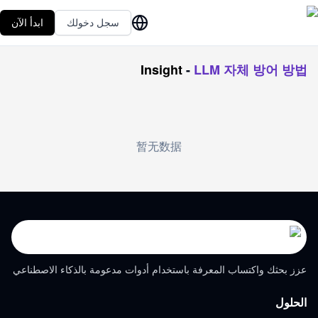
سجل دخولك
ابدأ الآن
Insight
-
LLM 자체 방어 방법
暂无数据
عزز بحثك واكتساب المعرفة باستخدام أدوات مدعومة بالذكاء الاصطناعي
الحلول