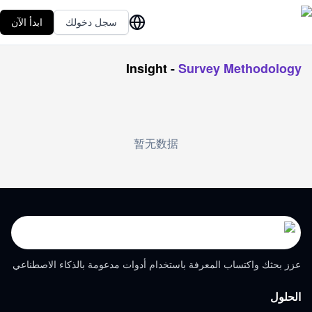
سجل دخولك
ابدأ الآن
Insight
-
Survey Methodology
暂无数据
عزز بحثك واكتساب المعرفة باستخدام أدوات مدعومة بالذكاء الاصطناعي
الحلول