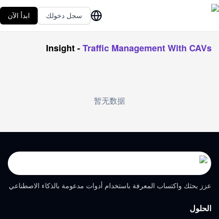
سجل دخولك
ابدأ الآن
Insight
-
Traffic Management With CAVs
暂无数据
عزز بحثك واكتساب المعرفة باستخدام أدوات مدعومة بالذكاء الاصطناعي
الحلول