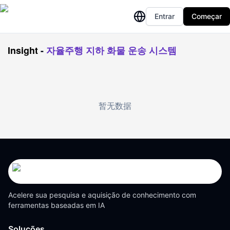
Entrar
Começar
Insight
-
자율주행 지하 화물 운송 시스템
暂无数据
Acelere sua pesquisa e aquisição de conhecimento com
ferramentas baseadas em IA
Soluções