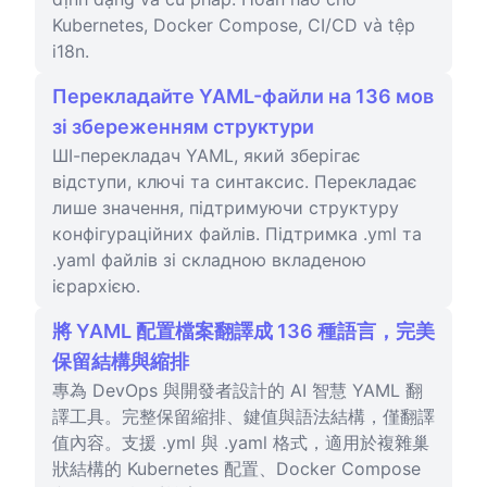
Kubernetes, Docker Compose, CI/CD và tệp
i18n.
Перекладайте YAML-файли на 136 мов
зі збереженням структури
ШІ-перекладач YAML, який зберігає
відступи, ключі та синтаксис. Перекладає
лише значення, підтримуючи структуру
конфігураційних файлів. Підтримка .yml та
.yaml файлів зі складною вкладеною
ієрархією.
將 YAML 配置檔案翻譯成 136 種語言，完美
保留結構與縮排
專為 DevOps 與開發者設計的 AI 智慧 YAML 翻
譯工具。完整保留縮排、鍵值與語法結構，僅翻譯
值內容。支援 .yml 與 .yaml 格式，適用於複雜巢
狀結構的 Kubernetes 配置、Docker Compose