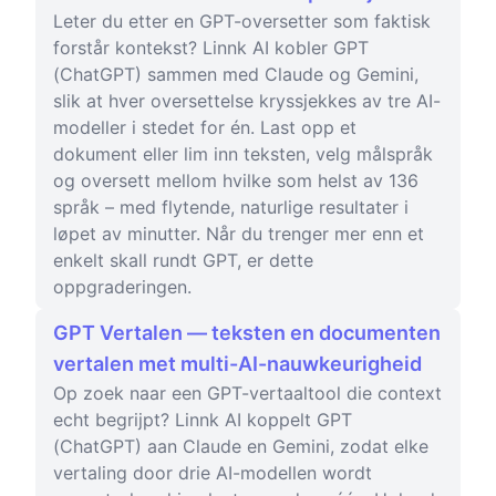
Leter du etter en GPT-oversetter som faktisk
forstår kontekst? Linnk AI kobler GPT
(ChatGPT) sammen med Claude og Gemini,
slik at hver oversettelse kryssjekkes av tre AI-
modeller i stedet for én. Last opp et
dokument eller lim inn teksten, velg målspråk
og oversett mellom hvilke som helst av 136
språk – med flytende, naturlige resultater i
løpet av minutter. Når du trenger mer enn et
enkelt skall rundt GPT, er dette
oppgraderingen.
GPT Vertalen — teksten en documenten
vertalen met multi-AI-nauwkeurigheid
Op zoek naar een GPT-vertaaltool die context
echt begrijpt? Linnk AI koppelt GPT
(ChatGPT) aan Claude en Gemini, zodat elke
vertaling door drie AI-modellen wordt