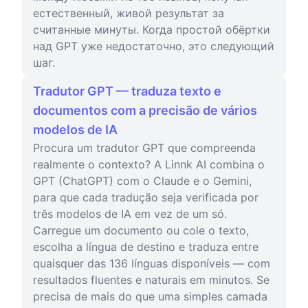
естественный, живой результат за
считанные минуты. Когда простой обёртки
над GPT уже недостаточно, это следующий
шаг.
Tradutor GPT — traduza texto e
documentos com a precisão de vários
modelos de IA
Procura um tradutor GPT que compreenda
realmente o contexto? A Linnk AI combina o
GPT (ChatGPT) com o Claude e o Gemini,
para que cada tradução seja verificada por
três modelos de IA em vez de um só.
Carregue um documento ou cole o texto,
escolha a língua de destino e traduza entre
quaisquer das 136 línguas disponíveis — com
resultados fluentes e naturais em minutos. Se
precisa de mais do que uma simples camada