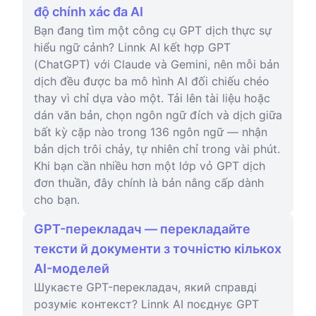
độ chính xác đa AI
Bạn đang tìm một công cụ GPT dịch thực sự
hiểu ngữ cảnh? Linnk AI kết hợp GPT
(ChatGPT) với Claude và Gemini, nên mỗi bản
dịch đều được ba mô hình AI đối chiếu chéo
thay vì chỉ dựa vào một. Tải lên tài liệu hoặc
dán văn bản, chọn ngôn ngữ đích và dịch giữa
bất kỳ cặp nào trong 136 ngôn ngữ — nhận
bản dịch trôi chảy, tự nhiên chỉ trong vài phút.
Khi bạn cần nhiều hơn một lớp vỏ GPT dịch
đơn thuần, đây chính là bản nâng cấp dành
cho bạn.
GPT-перекладач — перекладайте
тексти й документи з точністю кількох
AI-моделей
Шукаєте GPT-перекладач, який справді
розуміє контекст? Linnk AI поєднує GPT