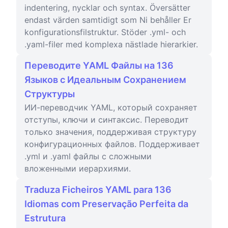
indentering, nycklar och syntax. Översätter
endast värden samtidigt som Ni behåller Er
konfigurationsfilstruktur. Stöder .yml- och
.yaml-filer med komplexa nästlade hierarkier.
Переводите YAML Файлы на 136
Языков с Идеальным Сохранением
Структуры
ИИ-переводчик YAML, который сохраняет
отступы, ключи и синтаксис. Переводит
только значения, поддерживая структуру
конфигурационных файлов. Поддерживает
.yml и .yaml файлы с сложными
вложенными иерархиями.
Traduza Ficheiros YAML para 136
Idiomas com Preservação Perfeita da
Estrutura