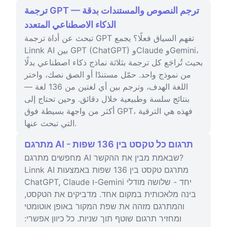
ترجمة GPT — ترجم النصوص والمستندات بدقة
الذكاء الاصطناعي المتعدد
تبحث عن أداة ترجمة GPT تفهم السياق فعلًا؟ يجمع
Linnk AI بين GPT (ChatGPT) وClaude وGemini،
بحيث تُراجَع كل ترجمة بثلاثة نماذج ذكاء اصطناعي بدلًا
من نموذج واحد. حمّل مستندًا أو الصق نصك، واختر
اللغة الهدف، وترجم بين أي لغتين من 136 لغة —
بنتائج سلسة وطبيعية خلال دقائق. وحين تحتاج إلى
أكثر من واجهة بسيطة فوق GPT، فهذه هي الترقية
التي تبحث عنها.
מתרגם AI - תרגום כל טקסט בין 136 שפות
מחפשים מתרגם AI שבאמת מבין את ההקשר?
Linnk AI מתרגם טקסט בין 136 שפות באמצעות
ChatGPT, Claude ו-Gemini יחד - שלושה מודלי
בינה מלאכותית במקום אחד. מדביקים את הטקסט,
והמתרגם מזהה את שפת המקור באופן אוטומטי
ומחזיר תרגום שוטף תוך שניות. כל כיוון אפשרי: