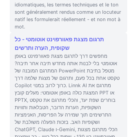
idiomatiques, les termes techniques et le ton
sont généralement rendus comme un locuteur
natif les formulerait réellement - et non mot à
mot.
תרגום מצגת פאוורפוינט אוטומטי - כל
שקופית, הערה ותרשים
מחפשים דרך לתרגם מצגת פאוורפוינט באופן
אוטומטי בלי לבנות אותה מחדש תיבה אחר תיבה?
המתרגם המובנה של PowerPoint מטפל בתיבת
טקסט אחת בכל פעם, ותרגום של מצגת שלמה דרך
Copilot כרוך לרוב במנוי. Linnk AI מתרגם את
המצגת כולה באופן אוטומטי: מעלים קובץ PPT או
PPTX, בוחרים שפת יעד, והכלי מתרגם את טקסט
השקופיות, הערות הדובר, הטבלאות ותוויות
התרשימים תוך שמירה על הפריסות, האנימציות
ושקופיות האב. בזכות הפעלה משולבת של
ChatGPT, Claude ו-Gemini, הכלי מתרגם מצגות
פאוורפוינט בין 130+ שפות בכל כיוון - כך שמצגת