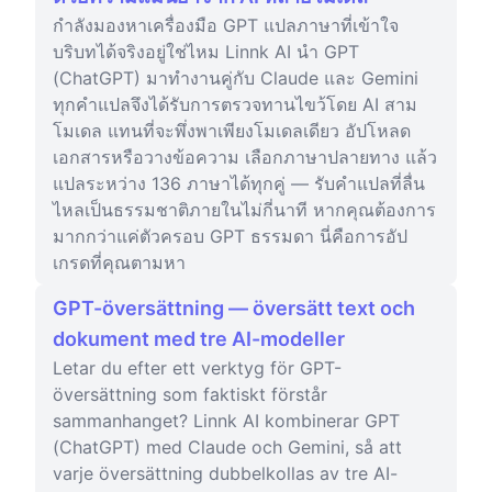
กำลังมองหาเครื่องมือ GPT แปลภาษาที่เข้าใจ
บริบทได้จริงอยู่ใช่ไหม Linnk AI นำ GPT
(ChatGPT) มาทำงานคู่กับ Claude และ Gemini
ทุกคำแปลจึงได้รับการตรวจทานไขว้โดย AI สาม
โมเดล แทนที่จะพึ่งพาเพียงโมเดลเดียว อัปโหลด
เอกสารหรือวางข้อความ เลือกภาษาปลายทาง แล้ว
แปลระหว่าง 136 ภาษาได้ทุกคู่ — รับคำแปลที่ลื่น
ไหลเป็นธรรมชาติภายในไม่กี่นาที หากคุณต้องการ
มากกว่าแค่ตัวครอบ GPT ธรรมดา นี่คือการอัป
เกรดที่คุณตามหา
GPT-översättning — översätt text och
dokument med tre AI-modeller
Letar du efter ett verktyg för GPT-
översättning som faktiskt förstår
sammanhanget? Linnk AI kombinerar GPT
(ChatGPT) med Claude och Gemini, så att
varje översättning dubbelkollas av tre AI-