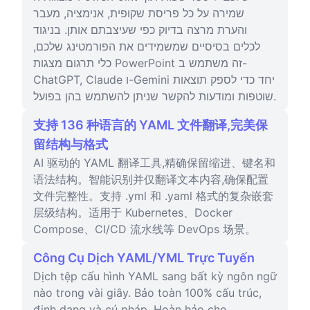
שמירה על כל פריסת שקופית, אנימציה, מעבר
והערת מרצה בדיוק כפי שעיצבתם אותן. בניגוד
לכלים בסיסיים שמשמידים את הפורמטינג שלכם,
כלי תרגום מצגות PowerPoint זה משתמש ב-
ChatGPT, Claude ו-Gemini יחד כדי לספק תוצאות
שוטפות ומודעות להקשר שניתן להשתמש בהן בפועל.
支持 136 种语言的 YAML 文件翻译,完美保
留结构与格式
AI 驱动的 YAML 翻译工具,精确保留缩进、键名和
语法结构。智能识别并仅翻译文本内容,确保配置
文件完整性。支持 .yml 和 .yaml 格式的复杂嵌套
层级结构。适用于 Kubernetes、Docker
Compose、CI/CD 流水线等 DevOps 场景。
Công Cụ Dịch YAML/YML Trực Tuyến
Dịch tệp cấu hình YAML sang bất kỳ ngôn ngữ
nào trong vài giây. Bảo toàn 100% cấu trúc,
định dạng và cú pháp. Hoàn hảo cho