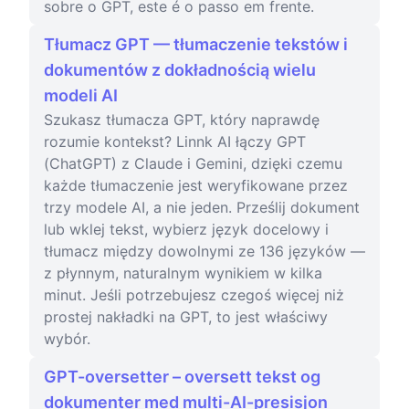
sobre o GPT, este é o passo em frente.
Tłumacz GPT — tłumaczenie tekstów i
dokumentów z dokładnością wielu
modeli AI
Szukasz tłumacza GPT, który naprawdę
rozumie kontekst? Linnk AI łączy GPT
(ChatGPT) z Claude i Gemini, dzięki czemu
każde tłumaczenie jest weryfikowane przez
trzy modele AI, a nie jeden. Prześlij dokument
lub wklej tekst, wybierz język docelowy i
tłumacz między dowolnymi ze 136 języków —
z płynnym, naturalnym wynikiem w kilka
minut. Jeśli potrzebujesz czegoś więcej niż
prostej nakładki na GPT, to jest właściwy
wybór.
GPT-oversetter – oversett tekst og
dokumenter med multi-AI-presisjon