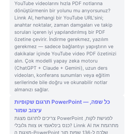
YouTube videolarını hızla PDF notlarına
dönüştürmenin bir yolunu mu arıyorsunuz?
Linnk AI, herhangi bir YouTube URL'sini;
anahtar noktalar, zaman damgaları ve takip
soruları içeren iyi yapılandırılmış bir PDF
özetine çevirir. İndirme gerekmez, yazılım
gerekmez — sadece bağlantıyı yapıştırın ve
dakikalar içinde YouTube video PDF özetinizi
alın. Çok modelli yapay zeka motoru
(ChatGPT + Claude + Gemini), uzun ders
videoları, konferans sunumları veya eğitim
serilerinde bile doğru ve okunabilir notlar
almanızı sağlar.
תרגום שקופיות PowerPoint — כל שפה,
עיצוב שמור
צריכים לתרגם מצגת PowerPoint לפגישת לקוח,
כנס בינלאומי או צוות גלובלי? Linnk AI מתרגמת את
מצגות ה-PowerPoint שלכם ל-136 שפות תוך