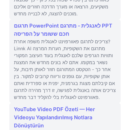
משקיעים, הרצאה או מערך הדרכה חוזרים אליכם
מוכנים להצגה, לא לבנייה מחדש.
תרגום PowerPoint לאנגלית - מתרגם PPT
חכם ששומר על הפריסה
צריכים לתרגם פאוורפוינט לאנגלית משפה אחרת?
Linnk AI מתרגם את השקופיות, הערות המרצה
ותוויות הגרפים שלכם לאנגלית בעוד העיצוב המקורי
נשאר במקומו. אתם לא בונים מחדש את המצגת
אחר כך - הטקסט המתורגם חוזר לאותן תיבות, על
אותן שקופיות, עם גופנים וריווח קרובים למקור. בין
אם קיבלתם מצגת בגרמנית, יפנית או ספרדית ואתם
צריכים אותה באנגלית לפגישה, זו דרך מהירה לתרגם
פאוורפוינט לאנגלית בלי להקליד דבר מחדש.
YouTube Video PDF Özeti — Her
Videoyu Yapılandırılmış Notlara
Dönüştürün