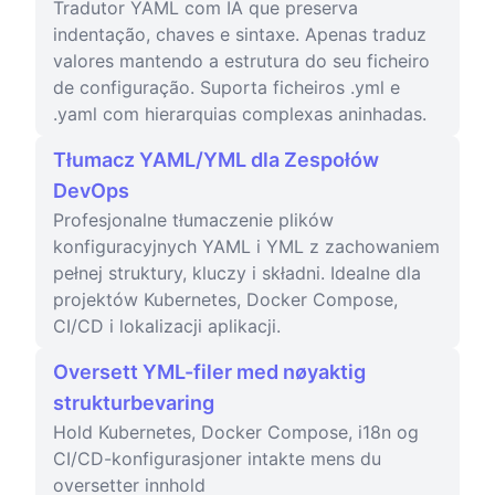
Tradutor YAML com IA que preserva
indentação, chaves e sintaxe. Apenas traduz
valores mantendo a estrutura do seu ficheiro
de configuração. Suporta ficheiros .yml e
.yaml com hierarquias complexas aninhadas.
Tłumacz YAML/YML dla Zespołów
DevOps
Profesjonalne tłumaczenie plików
konfiguracyjnych YAML i YML z zachowaniem
pełnej struktury, kluczy i składni. Idealne dla
projektów Kubernetes, Docker Compose,
CI/CD i lokalizacji aplikacji.
Oversett YML-filer med nøyaktig
strukturbevaring
Hold Kubernetes, Docker Compose, i18n og
CI/CD-konfigurasjoner intakte mens du
oversetter innhold