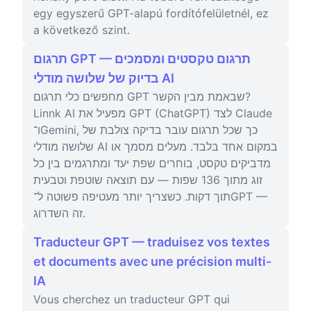
egy egyszerű GPT-alapú fordítófelületnél, ez
a következő szint.
תרגום GPT — תרגום טקסטים ומסמכים
בדיוק של שלושה מודלי AI
מחפשים כלי תרגום GPT שבאמת מבין הקשר?
Linnk AI מפעיל את GPT (ChatGPT) לצד Claude
ו־Gemini, כך שכל תרגום עובר בדיקה צולבת של
שלושה מודלי AI במקום אחד בלבד. מעלים מסמך או
מדביקים טקסט, בוחרים שפת יעד ומתרגמים בין כל
זוג מתוך 136 שפות — עם תוצאה שוטפת וטבעית
תוך דקות. כשצריך יותר מעטיפה פשוטה ל־GPT —
זה השדרוג.
Traducteur GPT — traduisez vos textes
et documents avec une précision multi-
IA
Vous cherchez un traducteur GPT qui