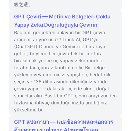
級之選。
GPT Çeviri — Metin ve Belgeleri Çoklu
Yapay Zeka Doğruluğuyla Çevirin
Bağlamı gerçekten anlayan bir GPT çeviri
aracı mı arıyorsunuz? Linnk AI, GPT'yi
(ChatGPT) Claude ve Gemini ile bir araya
getirir; böylece her çeviri tek bir motora
bırakılmak yerine üç yapay zeka modeli
tarafından çapraz kontrol edilir. Bir belge
yükleyin veya metninizi yapıştırın, hedef dili
seçin ve 136 dil arasında dilediğiniz yönde
çeviri yapın — dakikalar içinde akıcı, doğal
sonuçlar alın. Basit bir GPT çeviri arayüzünden
fazlasına ihtiyaç duyduğunuzda aradığınız
yükseltme bu.
GPT แปลภาษา — แปลข้อความและเอกสาร
ด้วยความแม่นยำจาก AI หลายโมเดล