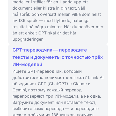
modeller i stället för en. Ladda upp ett
dokument eller klistra in din text, välj
målspråk och översätt mellan vilka som helst
av 136 språk — med flytande, naturliga
resultat på några minuter. När du behöver mer
än ett enkelt GPT-skal är det här
uppgraderingen.
GPT-переводчик — переводите
тексты и документы с точностью трёх
ИИ-моделей
Ищете GPT-переводчик, который
действительно понимает контекст? Linnk AI
объединяет GPT (ChatGPT) с Claude и
Gemini, поэтому каждый перевод
перепроверяют три ИИ-модели, а не одна.
Загрузите документ или вставьте текст,
выберите язык перевода — и переводите
между любыми из 136 языков, получая