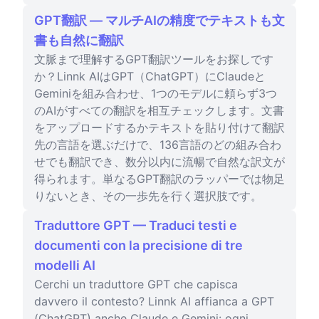
GPT翻訳 — マルチAIの精度でテキストも文
書も自然に翻訳
文脈まで理解するGPT翻訳ツールをお探しです
か？Linnk AIはGPT（ChatGPT）にClaudeと
Geminiを組み合わせ、1つのモデルに頼らず3つ
のAIがすべての翻訳を相互チェックします。文書
をアップロードするかテキストを貼り付けて翻訳
先の言語を選ぶだけで、136言語のどの組み合わ
せでも翻訳でき、数分以内に流暢で自然な訳文が
得られます。単なるGPT翻訳のラッパーでは物足
りないとき、その一歩先を行く選択肢です。
Traduttore GPT — Traduci testi e
documenti con la precisione di tre
modelli AI
Cerchi un traduttore GPT che capisca
davvero il contesto? Linnk AI affianca a GPT
(ChatGPT) anche Claude e Gemini: ogni