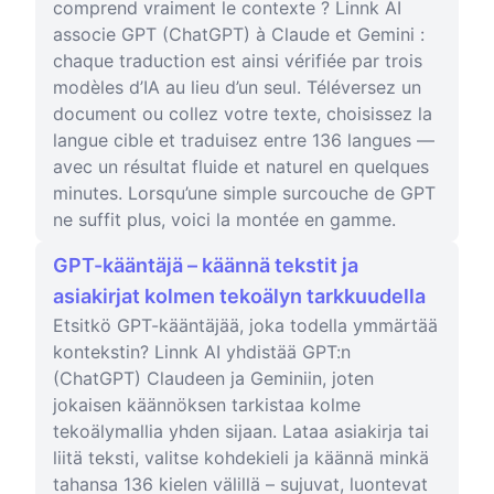
comprend vraiment le contexte ? Linnk AI
associe GPT (ChatGPT) à Claude et Gemini :
chaque traduction est ainsi vérifiée par trois
modèles d’IA au lieu d’un seul. Téléversez un
document ou collez votre texte, choisissez la
langue cible et traduisez entre 136 langues —
avec un résultat fluide et naturel en quelques
minutes. Lorsqu’une simple surcouche de GPT
ne suffit plus, voici la montée en gamme.
GPT-kääntäjä – käännä tekstit ja
asiakirjat kolmen tekoälyn tarkkuudella
Etsitkö GPT-kääntäjää, joka todella ymmärtää
kontekstin? Linnk AI yhdistää GPT:n
(ChatGPT) Claudeen ja Geminiin, joten
jokaisen käännöksen tarkistaa kolme
tekoälymallia yhden sijaan. Lataa asiakirja tai
liitä teksti, valitse kohdekieli ja käännä minkä
tahansa 136 kielen välillä – sujuvat, luontevat