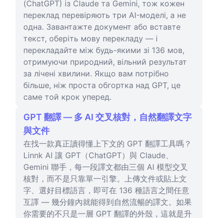
(ChatGPT) із Claude та Gemini, тож кожен
переклад перевіряють три AI-моделі, а не
одна. Завантажте документ або вставте
текст, оберіть мову перекладу — і
перекладайте між будь-якими зі 136 мов,
отримуючи природний, вільний результат
за лічені хвилини. Якщо вам потрібно
більше, ніж проста обгортка над GPT, це
саме той крок уперед.
GPT 翻譯 — 多 AI 交叉核對，自然翻譯文字
與文件
在找一款真正讀得懂上下文的 GPT 翻譯工具嗎？
Linnk AI 讓 GPT（ChatGPT）與 Claude、
Gemini 聯手，每一段譯文都由三個 AI 模型交叉
核對，而不是只靠單一引擎。上傳文件或貼上文
字、選好目標語言，即可在 136 種語言之間任意
互譯 — 幾分鐘內就能得到自然流暢的譯文。如果
你需要的不只是一層 GPT 翻譯的外殼，這就是升