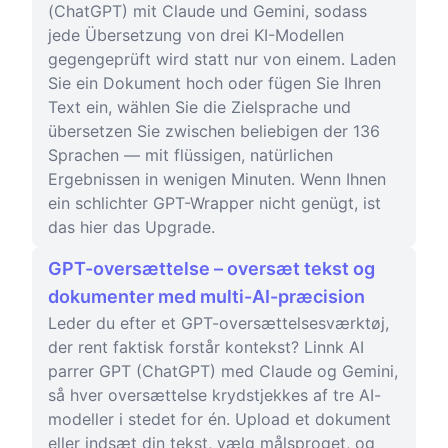
(ChatGPT) mit Claude und Gemini, sodass
jede Übersetzung von drei KI-Modellen
gegengeprüft wird statt nur von einem. Laden
Sie ein Dokument hoch oder fügen Sie Ihren
Text ein, wählen Sie die Zielsprache und
übersetzen Sie zwischen beliebigen der 136
Sprachen — mit flüssigen, natürlichen
Ergebnissen in wenigen Minuten. Wenn Ihnen
ein schlichter GPT-Wrapper nicht genügt, ist
das hier das Upgrade.
GPT-oversættelse – oversæt tekst og
dokumenter med multi-AI-præcision
Leder du efter et GPT-oversættelsesværktøj,
der rent faktisk forstår kontekst? Linnk AI
parrer GPT (ChatGPT) med Claude og Gemini,
så hver oversættelse krydstjekkes af tre AI-
modeller i stedet for én. Upload et dokument
eller indsæt din tekst, vælg målsproget, og