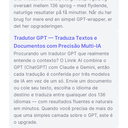
oversæt mellem 136 sprog – med flydende,
naturlige resultater på få minutter. Når du har
brug for mere end en simpel GPT-wrapper, er
det her opgraderingen.
Tradutor GPT — Traduza Textos e
Documentos com Precisão Multi-IA
Procurando um tradutor GPT que realmente
entende o contexto? O Linnk AI combina o
GPT (ChatGPT) com Claude e Gemini, então
cada tradução é conferida por três modelos
de IA em vez de um só. Envie um documento
ou cole seu texto, escolha o idioma de
destino e traduza entre quaisquer dos 136
idiomas — com resultados fluentes e naturais
em minutos. Quando você precisa de mais do
que uma simples camada sobre o GPT, este é
o upgrade.