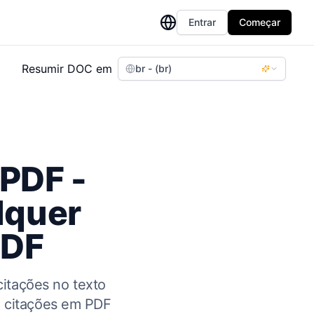
Entrar
Começar
Resumir DOC em
br - (br)
PDF -
lquer
PDF
itações no texto
e citações em PDF