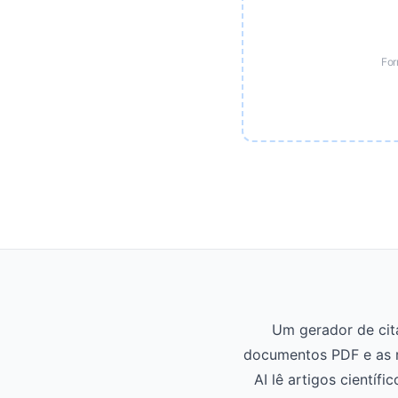
For
Um gerador de cita
documentos PDF e as r
AI lê artigos científ