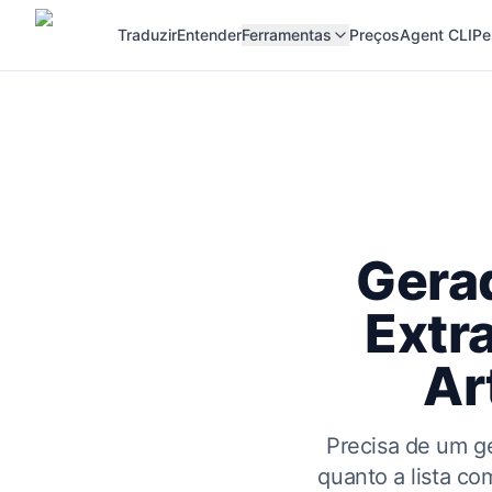
Traduzir
Entender
Ferramentas
Preços
Agent CLI
Pe
Gera
Extr
Ar
Precisa de um g
quanto a lista c