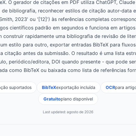
TeX. O gerador de citações em PDF utiliza ChatGPT, Claude
 de bibliografia, reconhecer estilos de citação autor-data 
Smith, 2023' ou '[12]') às referências completas correspo
gos científicos padrão em segundos e funciona em artigos 
construir rapidamente uma bibliografia de revisão de lite
e um estilo para outro, exportar entradas BibTeX para fluxo
da citação antes da submissão. O resultado é uma lista est
título, periódico/editora, DOI quando presente - que pode se
ada como BibTeX ou baixada como lista de referências for
tação suportados
BibTeX
exportação incluída
OCR
para artig
Gratuito
plano disponível
Last updated:
agosto de 2026