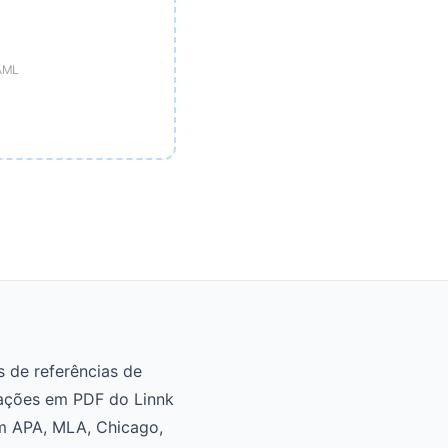
YAML
s de referências de
tações em PDF do Linnk
 em APA, MLA, Chicago,