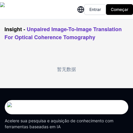
Entrar
Começar
Insight
-
Unpaired Image-To-Image Translation
For Optical Coherence Tomography
暂无数据
Acelere sua pesquisa e aquisição de conhecimento com
ferramentas baseadas em IA