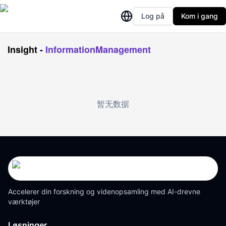
Log på
Kom i gang
Insight
-
InformationManagement
暂无数据
Accelerer din forskning og videnopsamling med AI-drevne
værktøjer
Løsninger