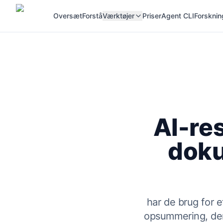
Oversæt
Forstå
Værktøjer
Priser
Agent CLI
Forsknin
AI-re
doku
har de brug for e
opsummering, der