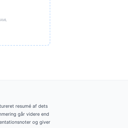
 YAML
tureret resumé af dets
ummering går videre end
sentationsnoter og giver