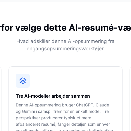
for vælge dette AI-resumé-væ
Hvad adskiller denne AI-opsummering fra
engangsopsummeringsværktøjer.
Tre AI-modeller arbejder sammen
Denne AI-opsummering bruger ChatGPT, Claude
og Gemini i samspil frem for én enkelt model. Tre
perspektiver producerer typisk et mere
afbalanceret resumé, fanger detaljer, som enhver
enkelt model ville misse, og reducerer hallucination