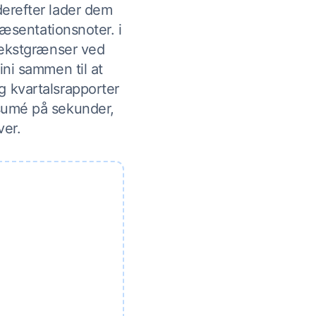
erefter lader dem
ræsentationsnoter. i
tekstgrænser ved
ni sammen til at
g kvartalsrapporter
esumé på sekunder,
ver.