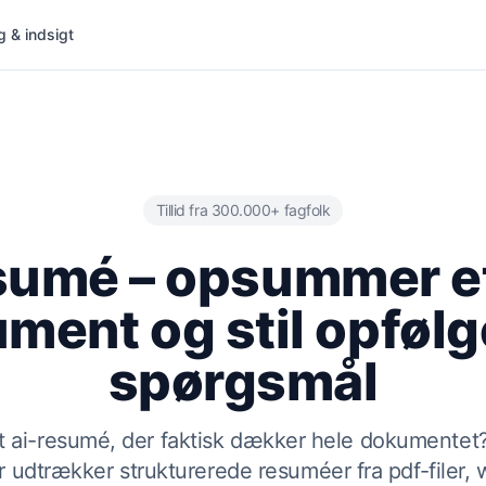
g & indsigt
Tillid fra 300.000+ fagfolk
sumé – opsummer e
ment og stil opføl
spørgsmål
t ai-resumé, der faktisk dækker hele dokumentet? 
 udtrækker strukturerede resuméer fra pdf-filer,