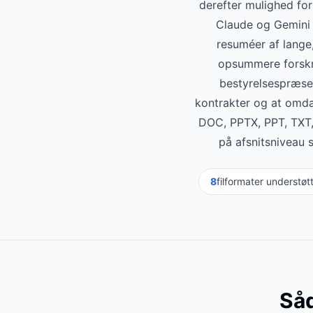
derefter mulighed for
Claude og Gemini 
resuméer af lange,
opsummere forskni
bestyrelsespræsen
kontrakter og at omda
DOC, PPTX, PPT, TXT, 
på afsnitsniveau 
8
filformater understøt
Såd