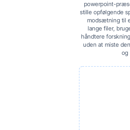
powerpoint-præse
stille opfølgende s
modsætning til 
lange filer, br
håndtere forskning
uden at miste den
og 