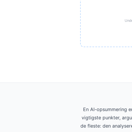
Unde
En AI-opsummering er 
vigtigste punkter, arg
de fleste: den analyser