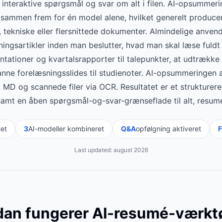
 interaktive spørgsmål og svar om alt i filen. AI-opsumme
sammen frem for én model alene, hvilket generelt producer
 tekniske eller flersnittede dokumenter. Almindelige anvend
ngsartikler inden man beslutter, hvad man skal læse fuldt
tationer og kvartalsrapporter til talepunkter, at udtrække 
nne forelæsningsslides til studienoter. AI-opsummeringen
MD og scannede filer via OCR. Resultatet er et strukturer
samt en åben spørgsmål-og-svar-grænseflade til alt, resu
tet
3
AI-modeller kombineret
Q&A
opfølgning aktiveret
F
Last updated:
august 2026
an fungerer AI-resumé-værktø