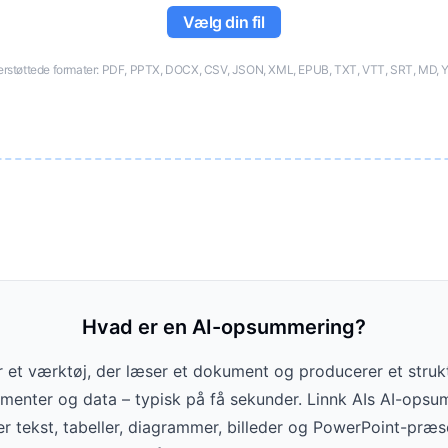
Vælg din fil
rstøttede formater: PDF, PPTX, DOCX, CSV, JSON, XML, EPUB, TXT, VTT, SRT, MD,
Hvad er en AI-opsummering?
et værktøj, der læser et dokument og producerer et struk
umenter og data – typisk på få sekunder. Linnk AIs AI-ops
er tekst, tabeller, diagrammer, billeder og PowerPoint-præ