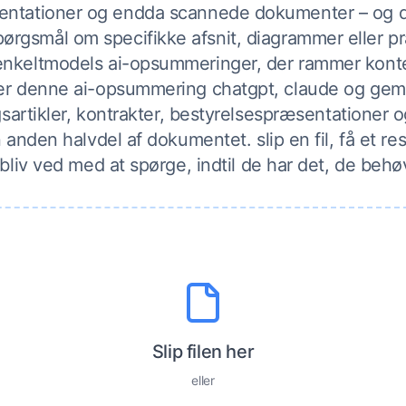
ntationer og endda scannede dokumenter – og d
pørgsmål om specifikke afsnit, diagrammer eller p
enkeltmodels ai-opsummeringer, der rammer kon
uger denne ai-opsummering chatgpt, claude og gemi
sartikler, kontrakter, bestyrelsespræsentationer o
 anden halvdel af dokumentet. slip en fil, få et r
bliv ved med at spørge, indtil de har det, de behø
Slip filen her
eller