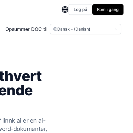
Log på
Kom i gang
Opsummer DOC til
Dansk - (Danish)
thvert
gende
linnk ai er en ai-
 word-dokumenter,