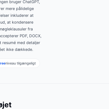
ringen bruger ChatGPT,
er mere pålidelige
elser inkluderer at
 ud, at kondensere
nøgleklausuler fra
 accepterer PDF, DOCX,
et resumé med detaljer
méet ikke dækkede.
ree
niveau tilgængeligt
jet