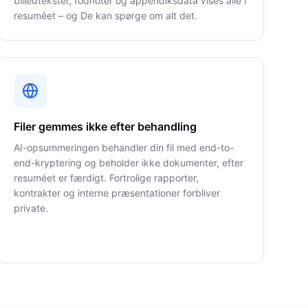
billedtekster, fodnoter og appendiksdata vises alle i
resuméet – og De kan spørge om alt det.
Filer gemmes ikke efter behandling
AI-opsummeringen behandler din fil med end-to-
end-kryptering og beholder ikke dokumenter, efter
resuméet er færdigt. Fortrolige rapporter,
kontrakter og interne præsentationer forbliver
private.