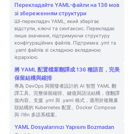
Перекладайте YAML-файли на 136 мов
зі збереженням структури
ШІ-перекладач YAML, який зберігає
відступи, ключі та синтаксис. Перекладає
лише значення, підтримуючи структуру
конфігураційних файлів. Підтримка .yml та
.yaml файлів зі складною вкладеною
ієрархією.
將 YAML 配置檔案翻譯成 136 種語言，完美
保留結構與縮排
專為 DevOps 與開發者設計的 AI 智慧 YAML 翻
譯工具。完整保留縮排、鍵值與語法結構，僅翻譯
值內容。支援 .yml 與 .yaml 格式，適用於複雜巢
狀結構的 Kubernetes 配置、Docker Compose
與 i18n 多語系檔案。
YAML Dosyalarınızı Yapısını Bozmadan