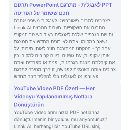
תרגום PowerPoint לאנגלית - מתרגם PPT
חכם ששומר על הפריסה
צריכים לתרגם פאוורפוינט לאנגלית משפה אחרת?
Linnk AI מתרגם את השקופיות, הערות המרצה
ותוויות הגרפים שלכם לאנגלית בעוד העיצוב המקורי
נשאר במקומו. אתם לא בונים מחדש את המצגת
אחר כך - הטקסט המתורגם חוזר לאותן תיבות, על
אותן שקופיות, עם גופנים וריווח קרובים למקור. בין
אם קיבלתם מצגת בגרמנית, יפנית או ספרדית ואתם
צריכים אותה באנגלית לפגישה, זו דרך מהירה לתרגם
פאוורפוינט לאנגלית בלי להקליד דבר מחדש.
YouTube Video PDF Özeti — Her
Videoyu Yapılandırılmış Notlara
Dönüştürün
YouTube videolarını hızla PDF notlarına
dönüştürmenin bir yolunu mu arıyorsunuz?
Linnk AI, herhangi bir YouTube URL'sini;