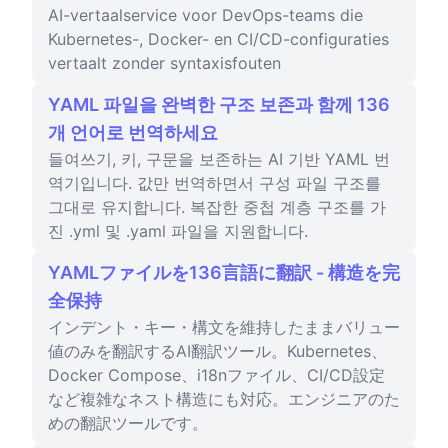
AI-vertaalservice voor DevOps-teams die
Kubernetes-, Docker- en CI/CD-configuraties
vertaalt zonder syntaxisfouten
YAML 파일을 완벽한 구조 보존과 함께 136
개 언어로 번역하세요
들여쓰기, 키, 구문을 보존하는 AI 기반 YAML 번
역기입니다. 값만 번역하면서 구성 파일 구조를
그대로 유지합니다. 복잡한 중첩 계층 구조를 가
진 .yml 및 .yaml 파일을 지원합니다.
YAMLファイルを136言語に翻訳 - 構造を完
全保持
インデント・キー・構文を維持したままバリュー
値のみを翻訳するAI翻訳ツール。Kubernetes、
Docker Compose、i18nファイル、CI/CD設定
など複雑なネスト構造にも対応。エンジニアのた
めの翻訳ツールです。