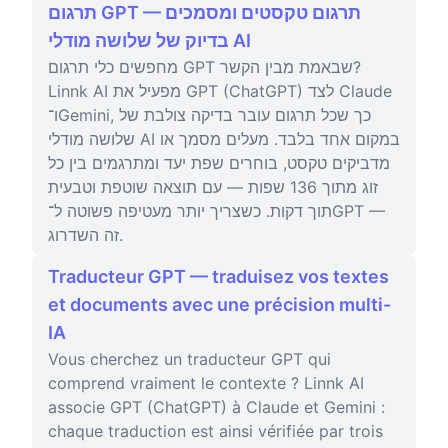
תרגום GPT — תרגום טקסטים ומסמכים
בדיוק של שלושה מודלי AI
מחפשים כלי תרגום GPT שבאמת מבין הקשר?
Linnk AI מפעיל את GPT (ChatGPT) לצד Claude
ו־Gemini, כך שכל תרגום עובר בדיקה צולבת של
שלושה מודלי AI במקום אחד בלבד. מעלים מסמך או
מדביקים טקסט, בוחרים שפת יעד ומתרגמים בין כל
זוג מתוך 136 שפות — עם תוצאה שוטפת וטבעית
תוך דקות. כשצריך יותר מעטיפה פשוטה ל־GPT —
זה השדרוג.
Traducteur GPT — traduisez vos textes
et documents avec une précision multi-
IA
Vous cherchez un traducteur GPT qui
comprend vraiment le contexte ? Linnk AI
associe GPT (ChatGPT) à Claude et Gemini :
chaque traduction est ainsi vérifiée par trois