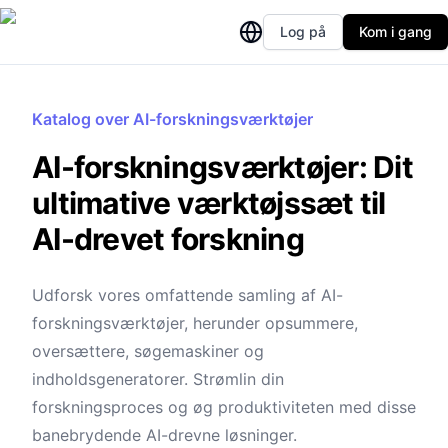
Log på
Kom i gang
Katalog over AI-forskningsværktøjer
AI-forskningsværktøjer: Dit
ultimative værktøjssæt til
AI-drevet forskning
Udforsk vores omfattende samling af AI-
forskningsværktøjer, herunder opsummere,
oversættere, søgemaskiner og
indholdsgeneratorer. Strømlin din
forskningsproces og øg produktiviteten med disse
banebrydende AI-drevne løsninger.