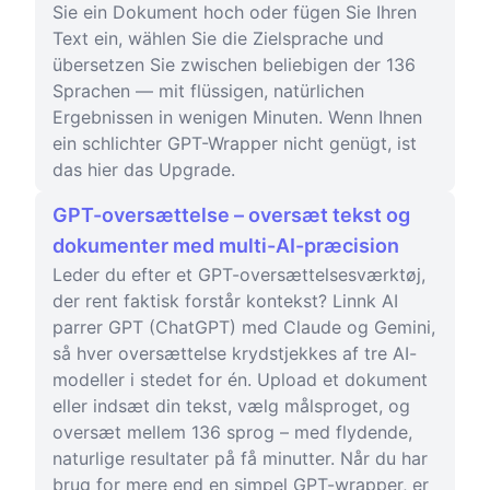
Sie ein Dokument hoch oder fügen Sie Ihren
Text ein, wählen Sie die Zielsprache und
übersetzen Sie zwischen beliebigen der 136
Sprachen — mit flüssigen, natürlichen
Ergebnissen in wenigen Minuten. Wenn Ihnen
ein schlichter GPT-Wrapper nicht genügt, ist
das hier das Upgrade.
GPT-oversættelse – oversæt tekst og
dokumenter med multi-AI-præcision
Leder du efter et GPT-oversættelsesværktøj,
der rent faktisk forstår kontekst? Linnk AI
parrer GPT (ChatGPT) med Claude og Gemini,
så hver oversættelse krydstjekkes af tre AI-
modeller i stedet for én. Upload et dokument
eller indsæt din tekst, vælg målsproget, og
oversæt mellem 136 sprog – med flydende,
naturlige resultater på få minutter. Når du har
brug for mere end en simpel GPT-wrapper, er