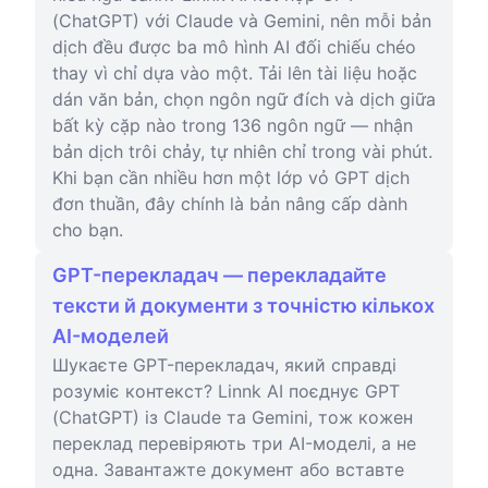
(ChatGPT) với Claude và Gemini, nên mỗi bản
dịch đều được ba mô hình AI đối chiếu chéo
thay vì chỉ dựa vào một. Tải lên tài liệu hoặc
dán văn bản, chọn ngôn ngữ đích và dịch giữa
bất kỳ cặp nào trong 136 ngôn ngữ — nhận
bản dịch trôi chảy, tự nhiên chỉ trong vài phút.
Khi bạn cần nhiều hơn một lớp vỏ GPT dịch
đơn thuần, đây chính là bản nâng cấp dành
cho bạn.
GPT-перекладач — перекладайте
тексти й документи з точністю кількох
AI-моделей
Шукаєте GPT-перекладач, який справді
розуміє контекст? Linnk AI поєднує GPT
(ChatGPT) із Claude та Gemini, тож кожен
переклад перевіряють три AI-моделі, а не
одна. Завантажте документ або вставте