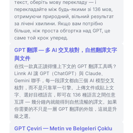
текст, оберіть мову перекладу — і
перекладайте між будь-якими зі 136 мов,
отримуючи природний, вільний результат
за лічені хвилини. Якщо вам потрібно
більше, ніж проста обгортка над GPT, це
саме той крок уперед.
GPT 翻譯 — 多 AI 交叉核對，自然翻譯文字
與文件
在找一款真正讀得懂上下文的 GPT 翻譯工具嗎？
Linnk AI 讓 GPT（ChatGPT）與 Claude、
Gemini 聯手，每一段譯文都由三個 AI 模型交叉
核對，而不是只靠單一引擎。上傳文件或貼上文
字、選好目標語言，即可在 136 種語言之間任意
互譯 — 幾分鐘內就能得到自然流暢的譯文。如果
你需要的不只是一層 GPT 翻譯的外殼，這就是升
級之選。
GPT Çeviri — Metin ve Belgeleri Çoklu