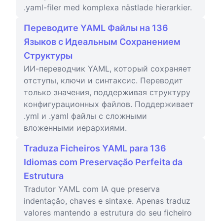
.yaml-filer med komplexa nästlade hierarkier.
Переводите YAML Файлы на 136
Языков с Идеальным Сохранением
Структуры
ИИ-переводчик YAML, который сохраняет
отступы, ключи и синтаксис. Переводит
только значения, поддерживая структуру
конфигурационных файлов. Поддерживает
.yml и .yaml файлы с сложными
вложенными иерархиями.
Traduza Ficheiros YAML para 136
Idiomas com Preservação Perfeita da
Estrutura
Tradutor YAML com IA que preserva
indentação, chaves e sintaxe. Apenas traduz
valores mantendo a estrutura do seu ficheiro