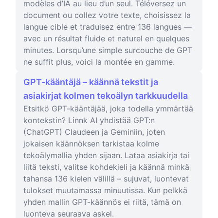
modèles d’IA au lieu d’un seul. Téléversez un
document ou collez votre texte, choisissez la
langue cible et traduisez entre 136 langues —
avec un résultat fluide et naturel en quelques
minutes. Lorsqu’une simple surcouche de GPT
ne suffit plus, voici la montée en gamme.
GPT-kääntäjä – käännä tekstit ja
asiakirjat kolmen tekoälyn tarkkuudella
Etsitkö GPT-kääntäjää, joka todella ymmärtää
kontekstin? Linnk AI yhdistää GPT:n
(ChatGPT) Claudeen ja Geminiin, joten
jokaisen käännöksen tarkistaa kolme
tekoälymallia yhden sijaan. Lataa asiakirja tai
liitä teksti, valitse kohdekieli ja käännä minkä
tahansa 136 kielen välillä – sujuvat, luontevat
tulokset muutamassa minuutissa. Kun pelkkä
yhden mallin GPT-käännös ei riitä, tämä on
luonteva seuraava askel.