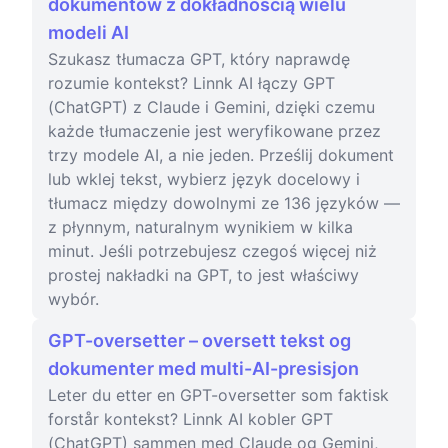
dokumentów z dokładnością wielu
modeli AI
Szukasz tłumacza GPT, który naprawdę
rozumie kontekst? Linnk AI łączy GPT
(ChatGPT) z Claude i Gemini, dzięki czemu
każde tłumaczenie jest weryfikowane przez
trzy modele AI, a nie jeden. Prześlij dokument
lub wklej tekst, wybierz język docelowy i
tłumacz między dowolnymi ze 136 języków —
z płynnym, naturalnym wynikiem w kilka
minut. Jeśli potrzebujesz czegoś więcej niż
prostej nakładki na GPT, to jest właściwy
wybór.
GPT-oversetter – oversett tekst og
dokumenter med multi-AI-presisjon
Leter du etter en GPT-oversetter som faktisk
forstår kontekst? Linnk AI kobler GPT
(ChatGPT) sammen med Claude og Gemini,