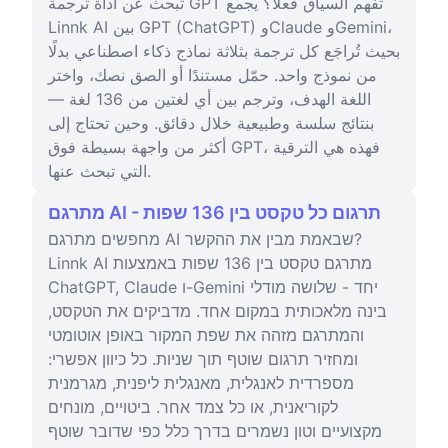
تبحث عن أداة ترجمة GPT تفهم السياق فعلًا؟ يجمع
Linnk AI بين GPT (ChatGPT) وClaude وGemini،
بحيث تُراجَع كل ترجمة بثلاثة نماذج ذكاء اصطناعي بدلًا
من نموذج واحد. حمّل مستندًا أو الصق نصك، واختر
اللغة الهدف، وترجم بين أي لغتين من 136 لغة —
بنتائج سلسة وطبيعية خلال دقائق. وحين تحتاج إلى
أكثر من واجهة بسيطة فوق GPT، فهذه هي الترقية
التي تبحث عنها.
מתרגם AI - תרגום כל טקסט בין 136 שפות
מחפשים מתרגם AI שבאמת מבין את ההקשר?
Linnk AI מתרגם טקסט בין 136 שפות באמצעות
ChatGPT, Claude ו-Gemini יחד - שלושה מודלי
בינה מלאכותית במקום אחד. מדביקים את הטקסט,
והמתרגם מזהה את שפת המקור באופן אוטומטי
ומחזיר תרגום שוטף תוך שניות. כל כיוון אפשרי:
מספרדית לאנגלית, מאנגלית ליפנית, מגרמנית
לקוריאנית, או כל צמד אחר. ביטויים, מונחים
מקצועיים וטון נשמרים בדרך כלל כפי שדובר שוטף