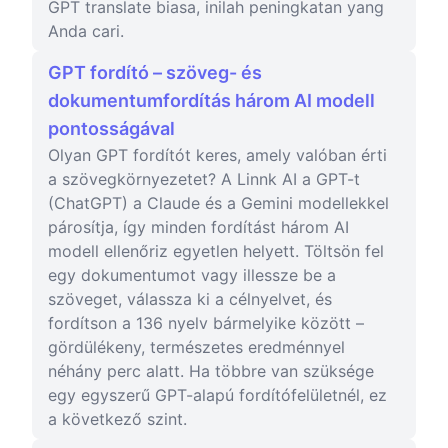
GPT translate biasa, inilah peningkatan yang
Anda cari.
GPT fordító – szöveg- és
dokumentumfordítás három AI modell
pontosságával
Olyan GPT fordítót keres, amely valóban érti
a szövegkörnyezetet? A Linnk AI a GPT-t
(ChatGPT) a Claude és a Gemini modellekkel
párosítja, így minden fordítást három AI
modell ellenőriz egyetlen helyett. Töltsön fel
egy dokumentumot vagy illessze be a
szöveget, válassza ki a célnyelvet, és
fordítson a 136 nyelv bármelyike között –
gördülékeny, természetes eredménnyel
néhány perc alatt. Ha többre van szüksége
egy egyszerű GPT-alapú fordítófelületnél, ez
a következő szint.