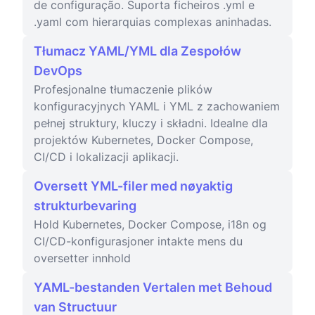
de configuração. Suporta ficheiros .yml e
.yaml com hierarquias complexas aninhadas.
Tłumacz YAML/YML dla Zespołów
DevOps
Profesjonalne tłumaczenie plików
konfiguracyjnych YAML i YML z zachowaniem
pełnej struktury, kluczy i składni. Idealne dla
projektów Kubernetes, Docker Compose,
CI/CD i lokalizacji aplikacji.
Oversett YML-filer med nøyaktig
strukturbevaring
Hold Kubernetes, Docker Compose, i18n og
CI/CD-konfigurasjoner intakte mens du
oversetter innhold
YAML-bestanden Vertalen met Behoud
van Structuur