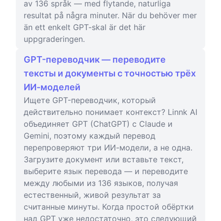
av 136 språk — med flytande, naturliga
resultat på några minuter. När du behöver mer
än ett enkelt GPT-skal är det här
uppgraderingen.
GPT-переводчик — переводите
тексты и документы с точностью трёх
ИИ-моделей
Ищете GPT-переводчик, который
действительно понимает контекст? Linnk AI
объединяет GPT (ChatGPT) с Claude и
Gemini, поэтому каждый перевод
перепроверяют три ИИ-модели, а не одна.
Загрузите документ или вставьте текст,
выберите язык перевода — и переводите
между любыми из 136 языков, получая
естественный, живой результат за
считанные минуты. Когда простой обёртки
над GPT уже недостаточно, это следующий