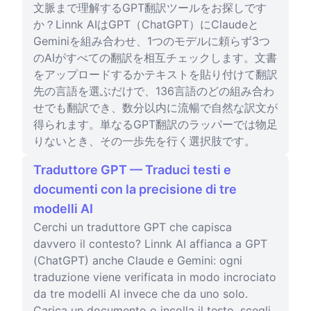
文脈まで理解するGPT翻訳ツールをお探しです
か？Linnk AIはGPT（ChatGPT）にClaudeと
Geminiを組み合わせ、1つのモデルに頼らず3つ
のAIがすべての翻訳を相互チェックします。文書
をアップロードするかテキストを貼り付けて翻訳
先の言語を選ぶだけで、136言語のどの組み合わ
せでも翻訳でき、数分以内に流暢で自然な訳文が
得られます。単なるGPT翻訳のラッパーでは物足
りないとき、その一歩先を行く選択肢です。
Traduttore GPT — Traduci testi e
documenti con la precisione di tre
modelli AI
Cerchi un traduttore GPT che capisca
davvero il contesto? Linnk AI affianca a GPT
(ChatGPT) anche Claude e Gemini: ogni
traduzione viene verificata in modo incrociato
da tre modelli AI invece che da uno solo.
Carica un documento o incolla il testo, scegli