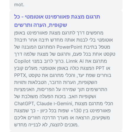
mot.
תרגום מצגת פאוורפוינט אוטומטי - כל
שקופית, הערה ותרשים
מחפשים דרך לתרגם מצגת פאוורפוינט באופן
אוטומטי בלי לבנות אותה מחדש תיבה אחר תיבה?
המתרגם המובנה של PowerPoint מטפל בתיבת
טקסט אחת בכל פעם, ותרגום של מצגת שלמה דרך
Copilot כרוך לרוב במנוי. Linnk AI מתרגם את
המצגת כולה באופן אוטומטי: מעלים קובץ PPT או
PPTX, בוחרים שפת יעד, והכלי מתרגם את טקסט
השקופיות, הערות הדובר, הטבלאות ותוויות
התרשימים תוך שמירה על הפריסות, האנימציות
ושקופיות האב. בזכות הפעלה משולבת של
ChatGPT, Claude ו-Gemini, הכלי מתרגם מצגות
פאוורפוינט בין 130+ שפות בכל כיוון - כך שמצגת
משקיעים, הרצאה או מערך הדרכה חוזרים אליכם
מוכנים להצגה, לא לבנייה מחדש.