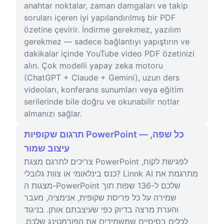
anahtar noktalar, zaman damgaları ve takip
soruları içeren iyi yapılandırılmış bir PDF
özetine çevirir. İndirme gerekmez, yazılım
gerekmez — sadece bağlantıyı yapıştırın ve
dakikalar içinde YouTube video PDF özetinizi
alın. Çok modelli yapay zeka motoru
(ChatGPT + Claude + Gemini), uzun ders
videoları, konferans sunumları veya eğitim
serilerinde bile doğru ve okunabilir notlar
almanızı sağlar.
תרגום שקופיות PowerPoint — כל שפה,
עיצוב שמור
צריכים לתרגם מצגת PowerPoint לפגישת לקוח,
כנס בינלאומי או צוות גלובלי? Linnk AI מתרגמת את
מצגות ה-PowerPoint שלכם ל-136 שפות תוך
שמירה על כל פריסת שקופית, אנימציה, מעבר
והערת מרצה בדיוק כפי שעיצבתם אותן. בניגוד
לכלים בסיסיים שמשמידים את הפורמטינג שלכם,