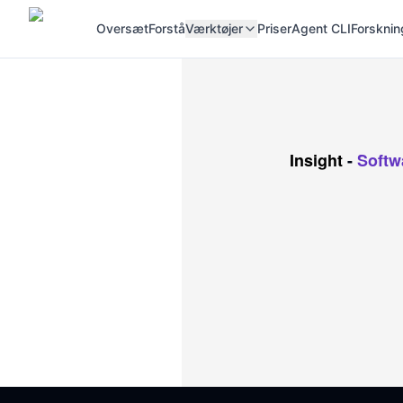
Oversæt
Forstå
Værktøjer
Priser
Agent CLI
Forsknin
Insight
-
Softw