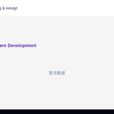
g & indsigt
are Development
暂无数据