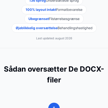
136 sprog
Understøttede sprog
100% layout intakt
Formatbevarelse
Ubegrænset
Filstørrelsesgrænse
Øjeblikkelig oversættelse
Behandlingshastighed
Last updated:
august 2026
Sådan oversætter De DOCX-
filer