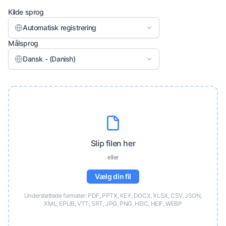
Kilde sprog
Automatisk registrering
Målsprog
Dansk - (Danish)
Slip filen her
eller
Vælg din fil
Understøttede formater: PDF, PPTX, KEY, DOCX, XLSX, CSV, JSON,
XML, EPUB, VTT, SRT, JPG, PNG, HEIC, HEIF, WEBP