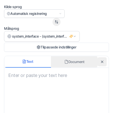
Kilde sprog
Automatisk registrering
Målsprog
system_interface - (system_interface)
Tilpassede indstillinger
Dialekt
Text
Document
Standard Louisiana Creole
Formalitetsniveau
Neutral
Inkluder Udtalevejledning
Kulturel Kontekst