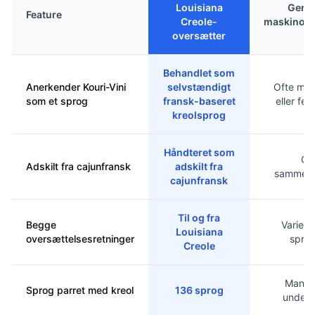
Louisiana
Gener
Feature
Creole-
maskinove
oversætter
Behandlet som
Anerkender Kouri-Vini
selvstændigt
Ofte ma
som et sprog
fransk-baseret
eller fe
kreolsprog
Håndteret som
Of
Adskilt fra cajunfransk
adskilt fra
sammenb
cajunfransk
Til og fra
Begge
Variere
Louisiana
oversættelsesretninger
spro
Creole
Mange
Sprog parret med kreol
136 sprog
unders