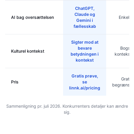
ChatGPT,
Claude og
AI bag oversættelsen
Enkelt 
Gemini i
fællesskab
Sigter mod at
bevare
Bogsta
Kulturel kontekst
betydningen i
kontekst 
kontekst
Gratis prøve,
Gratis
Pris
se
begrænset
linnk.ai/pricing
Sammenligning pr. juli 2026. Konkurrenters detaljer kan ændre
sig.