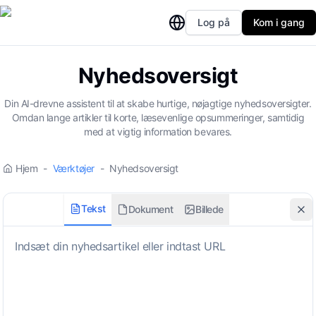
Log på
Kom i gang
Nyhedsoversigt
Din AI-drevne assistent til at skabe hurtige, nøjagtige nyhedsoversigter.
Omdan lange artikler til korte, læsevenlige opsummeringer, samtidig
med at vigtig information bevares.
Hjem
-
Værktøjer
-
Nyhedsoversigt
Tekst
Dokument
Billede