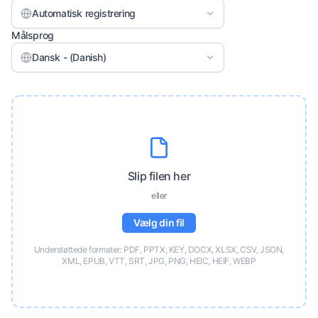
Automatisk registrering
Målsprog
Dansk - (Danish)
Slip filen her
eller
Vælg din fil
Understøttede formater: PDF, PPTX, KEY, DOCX, XLSX, CSV, JSON,
XML, EPUB, VTT, SRT, JPG, PNG, HEIC, HEIF, WEBP