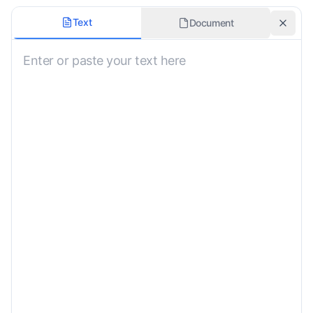
Dialekt
Text
Document
Formelt Sprog
Emne
Tilpassede Krav