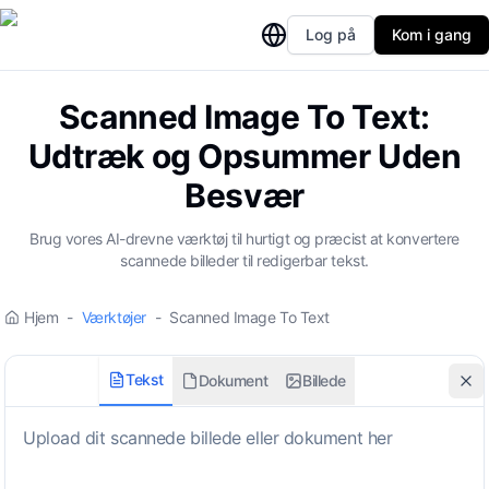
Log på
Kom i gang
Scanned Image To Text:
Udtræk og Opsummer Uden
Besvær
Brug vores AI-drevne værktøj til hurtigt og præcist at konvertere
scannede billeder til redigerbar tekst.
Hjem
-
Værktøjer
-
Scanned Image To Text
Tekst
Dokument
Billede