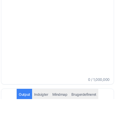
0
/
1,000,000
Output
Indsigter
Mindmap
Brugerdefineret
English - (English (US))