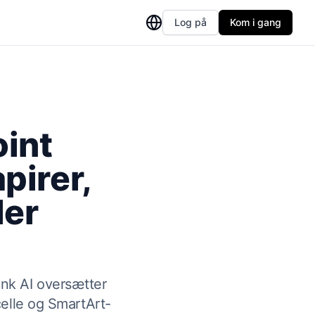
Log på
Kom i gang
int
pirer,
ler
nnk AI oversætter
elle og SmartArt-