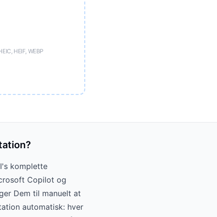
HEIC, HEIF, WEBP
ation?
I's komplette
crosoft Copilot og
ger Dem til manuelt at
ation automatisk: hver