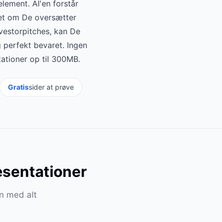
element. AI'en forstår
set om De oversætter
vestorpitches, kan De
 perfekt bevaret. Ingen
ationer op til 300MB.
Gratis
sider at prøve
sentationer
on med alt