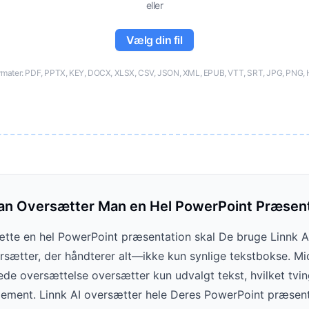
eller
Vælg din fil
ormater: PDF, PPTX, KEY, DOCX, XLSX, CSV, JSON, XML, EPUB, VTT, SRT, JPG, PNG, 
n Oversætter Man en Hel PowerPoint Præsent
ætte en hel PowerPoint præsentation skal De bruge Linnk A
sætter, der håndterer alt—ikke kun synlige tekstbokse. Mi
e oversættelse oversætter kun udvalgt tekst, hvilket tvin
lement. Linnk AI oversætter hele Deres PowerPoint præsent