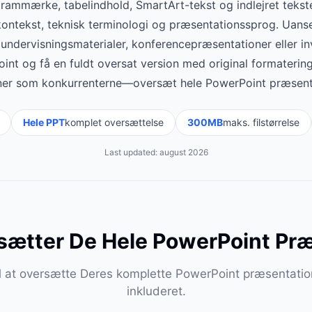
agrammærke, tabelindhold, SmartArt-tekst og indlejret tekst
ontekst, teknisk terminologi og præsentationssprog. Uan
 undervisningsmaterialer, konferencepræsentationer eller in
nt og få en fuldt oversat version med original formatering
tioner som konkurrenterne—oversæt hele PowerPoint præsent
Hele PPT
komplet oversættelse
300MB
maks. filstørrelse
Last updated:
august 2026
sætter De Hele PowerPoint Præ
til at oversætte Deres komplette PowerPoint præsentati
inkluderet.