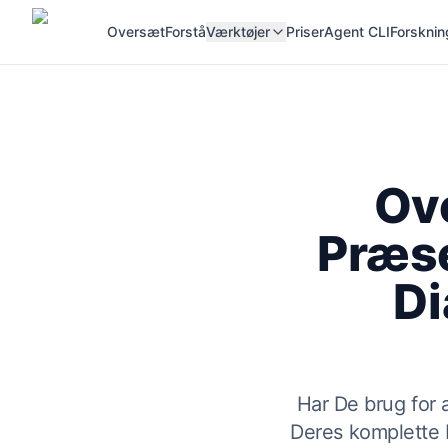
Oversæt
Forstå
Værktøjer
Priser
Agent CLI
Forsknin
Ov
Præse
Di
Har De brug for 
Deres komplette 