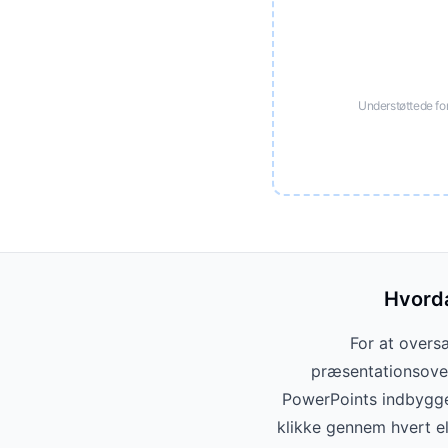
Understøttede f
Hvorda
For at overs
præsentationsover
PowerPoints indbygged
klikke gennem hvert e