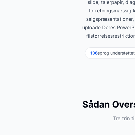
slide, talerpapir, di
forretningsmæssig k
salgspræsentationer,
uploade Deres PowerPoi
filstørrelsesrestrik
136
sprog understøttet
Sådan Over
Tre trin 