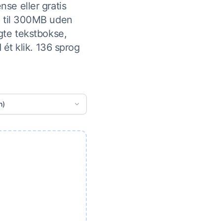
se eller gratis
p til 300MB uden
gte tekstbokse,
ét klik. 136 sprog
h)