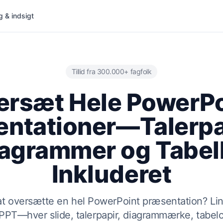
g & indsigt
Tillid fra 300.000+ fagfolk
ersæt Hele PowerPo
ntationer—Talerpa
agrammer og Tabel
Inkluderet
at oversætte en hel PowerPoint præsentation? Li
PPT—hver slide, talerpapir, diagrammærke, tabelc