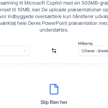
sætning til Microsoft Copilot med sin 500MB-græn
nset til 10MB, kan De uploade præsentationer o
 Hvor indbyggede oversættere kun håndterer udval
værktøj hele Deres PowerPoint præsentation med 
understøttes.
Målsprog
Dansk - (Danis
Slip filen her