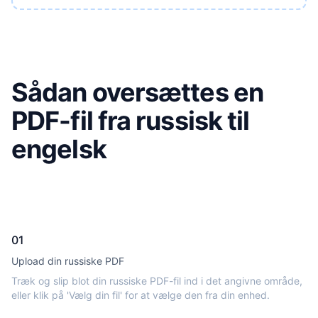
Sådan oversættes en
PDF-fil fra russisk til
engelsk
01
Upload din russiske PDF
Træk og slip blot din russiske PDF-fil ind i det angivne område,
eller klik på 'Vælg din fil' for at vælge den fra din enhed.