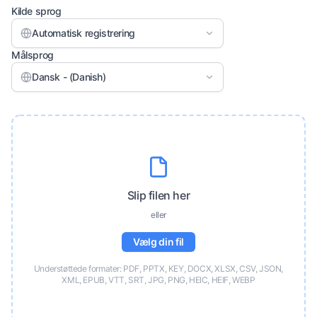
Kilde sprog
Automatisk registrering
Målsprog
Dansk - (Danish)
Slip filen her
eller
Vælg din fil
Understøttede formater: PDF, PPTX, KEY, DOCX, XLSX, CSV, JSON,
XML, EPUB, VTT, SRT, JPG, PNG, HEIC, HEIF, WEBP