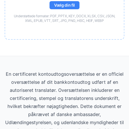
Vælg din fil
Understøttede formater: PDF, PPTX, KEY, DOCX, XLSX, CSV, JSON,
XML, EPUB, VTT, SRT, JPG, PNG, HEIC, HEIF, WEBP
En certificeret kontoudtogsoversættelse er en officiel
oversættelse af dit bankkontoudtog udført af en
autoriseret translatør. Oversættelsen inkluderer en
certificering, stempel og translatorens underskrift,
hvilket bekræfter nøjagtigheden. Dette dokument er
påkrævet af danske ambassader,
Udlændingestyrelsen, og udenlandske myndigheder til