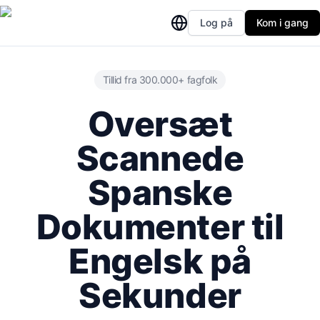
Log på
Kom i gang
Tillid fra 300.000+ fagfolk
Oversæt
Scannede
Spanske
Dokumenter til
Engelsk på
Sekunder