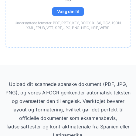
Vælg din fil
Understøttede formater: PDF, PPTX, KEY, DOCX, XLSX, CSV, JSON,
XML, EPUB, VTT, SRT, JPG, PNG, HEIC, HEIF, WEBP
Upload dit scannede spanske dokument (PDF, JPG,
PNG), og vores AI-OCR genkender automatisk teksten
og oversætter den til engelsk. Værktøjet bevarer
layout og formatering, hvilket gør det perfekt til
officielle dokumenter som eksamensbevis,
fødselsattester og kontraktmateriale fra Spanien eller
Latinamerika.