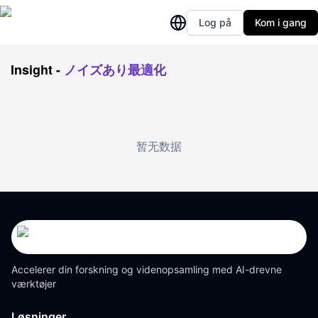
Log på
Kom i gang
Insight
-
ノイズあり最適化
暂无数据
Accelerer din forskning og videnopsamling med AI-drevne
værktøjer
Løsninger