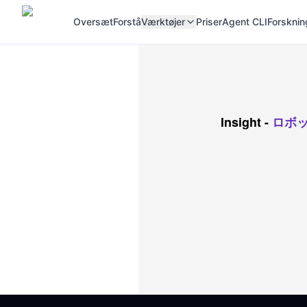
Oversæt
Forstå
Værktøjer
Priser
Agent CLI
Forsknin
Insight
-
ロボ