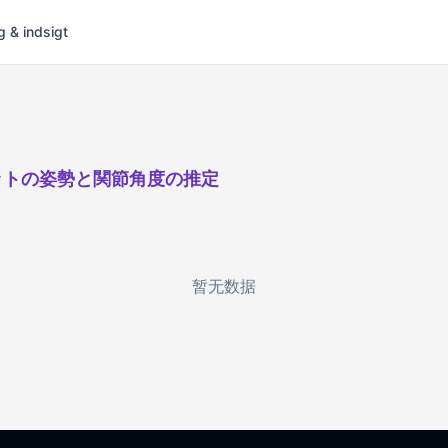
g & indsigt
ットの姿勢と関節角度の推定
暂无数据