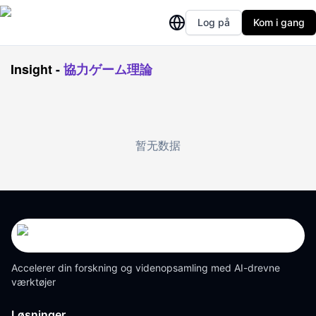
Log på
Kom i gang
Insight
-
協力ゲーム理論
暂无数据
Accelerer din forskning og videnopsamling med AI-drevne
værktøjer
Løsninger