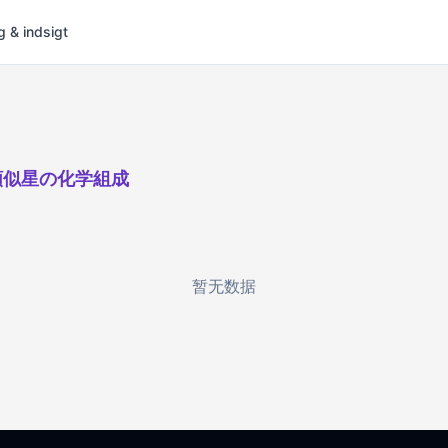
g & indsigt
類似星の化学組成
暂无数据