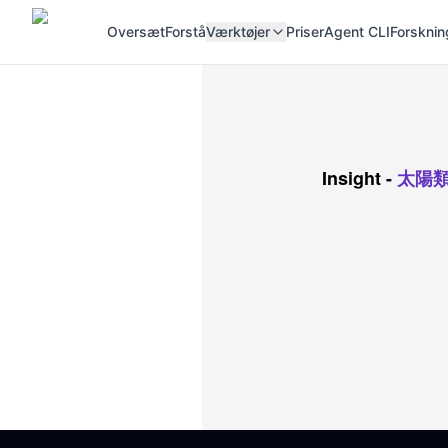
Oversæt
Forstå
Værktøjer
Priser
Agent CLI
Forsknin
Insight
-
太陽