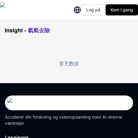
Log på
Kom i gang
Insight
-
氡氣去除
暂无数据
Accelerer din forskning og videnopsamling med AI-drevne
værktøjer
Løsninger