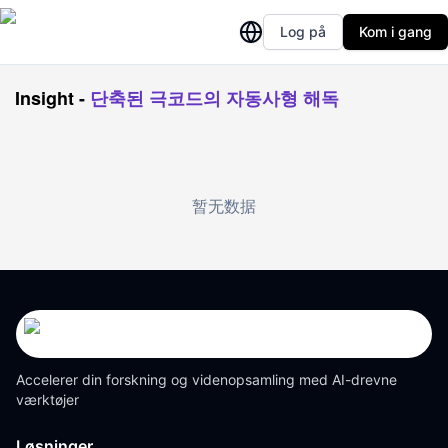
Log på
Kom i gang
Insight
-
단축된 극코드의 자동사형 해독
暂无数据
Accelerer din forskning og videnopsamling med AI-drevne
værktøjer
Løsninger