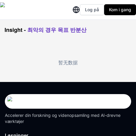
Log på
Kom i gang
Insight
-
최악의 경우 목표 반분산
暂无数据
Accelerer din forskning og videnopsamling med AI-drevne
værktøjer
Løsninger