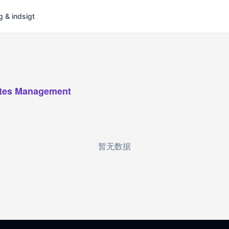
g & indsigt
tes Management
暂无数据