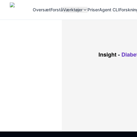
Oversæt
Forstå
Værktøjer
Priser
Agent CLI
Forsknin
Insight
-
Diabe