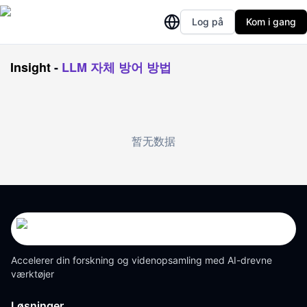
Log på
Kom i gang
Insight
-
LLM 자체 방어 방법
暂无数据
Accelerer din forskning og videnopsamling med AI-drevne
værktøjer
Løsninger