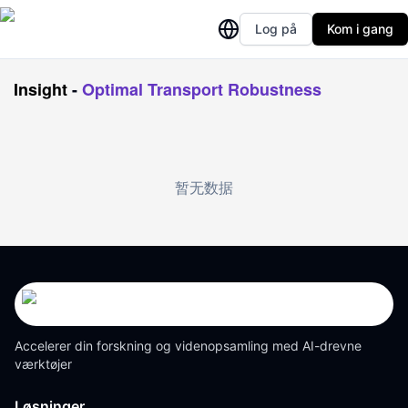
Log på
Kom i gang
Insight
-
Optimal Transport Robustness
暂无数据
Accelerer din forskning og videnopsamling med AI-drevne
værktøjer
Løsninger