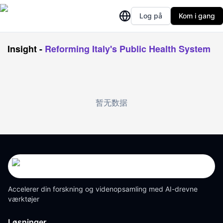
Log på
Kom i gang
Insight
-
Reforming Italy's Public Health System
暂无数据
Accelerer din forskning og videnopsamling med AI-drevne
værktøjer
Løsninger