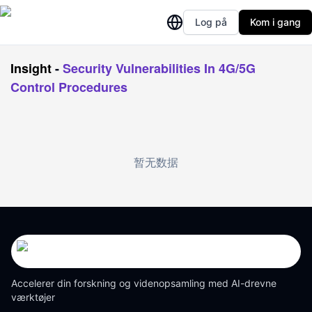
Log på
Kom i gang
Insight
-
Security Vulnerabilities In 4G/5G
Control Procedures
暂无数据
Accelerer din forskning og videnopsamling med AI-drevne
værktøjer