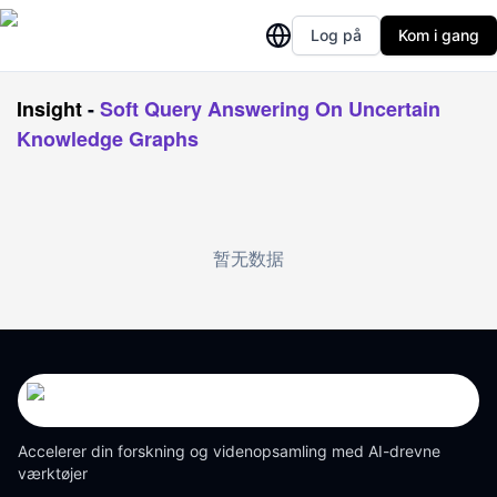
Log på
Kom i gang
Insight
-
Soft Query Answering On Uncertain
Knowledge Graphs
暂无数据
Accelerer din forskning og videnopsamling med AI-drevne
værktøjer