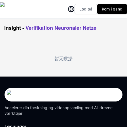
Log på
Kom i gang
Insight
-
Verifikation Neuronaler Netze
暂无数据
Accelerer din forskning og videnopsamling med AI-drevne
værktøjer
Løsninger