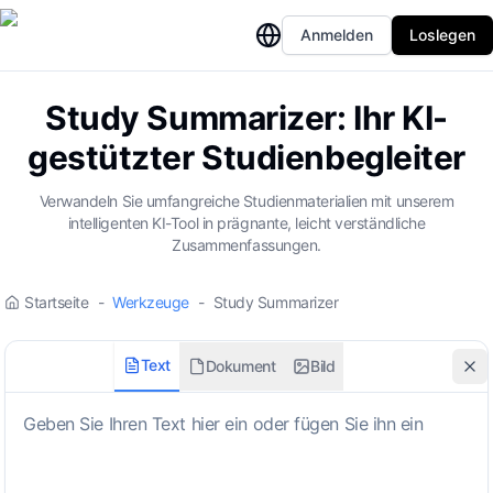
Anmelden
Loslegen
Study Summarizer: Ihr KI-
gestützter Studienbegleiter
Verwandeln Sie umfangreiche Studienmaterialien mit unserem
intelligenten KI-Tool in prägnante, leicht verständliche
Zusammenfassungen.
Startseite
-
Werkzeuge
-
Study Summarizer
Text
Dokument
Bild