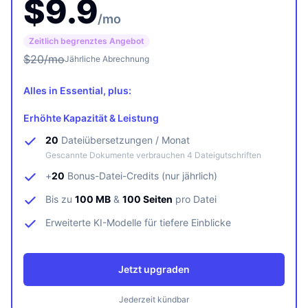
$
9.9
/mo
Zeitlich begrenztes Angebot
$
20
/mo
Jährliche Abrechnung
Alles in Essential, plus:
Erhöhte Kapazität & Leistung
20
Dateiübersetzungen / Monat
Gescannte Dokumente verbrauchen 4 Dateigutschriften
+
20
Bonus-Datei-Credits (nur jährlich)
Bis zu
100 MB
&
100 Seiten
pro Datei
Erweiterte KI-Modelle für tiefere Einblicke
Jetzt upgraden
Jederzeit kündbar