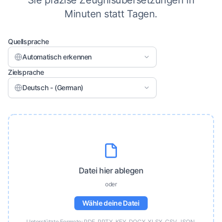
Sie präzise Zeugnisübersetzungen in
Minuten statt Tagen.
Quellsprache
Automatisch erkennen
Zielsprache
Deutsch - (German)
Datei hier ablegen
oder
Wähle deine Datei
Unterstützte Formate: PDF, PPTX, KEY, DOCX, XLSX, CSV, JSON,