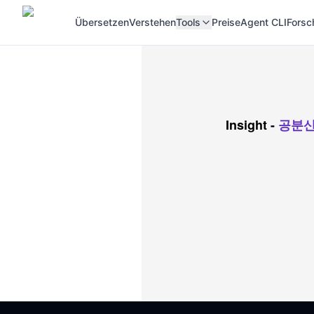
Übersetzen
Verstehen
Tools
Preise
Agent CLI
Forsc
Insight
-
공분산