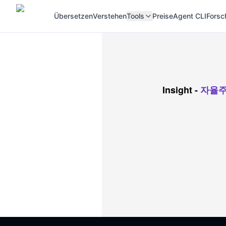
Übersetzen
Verstehen
Tools
Preise
Agent CLI
Forsc
Insight
-
자율주