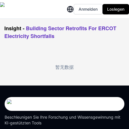
Anmelden
Loslegen
Insight
-
Building Sector Retrofits For ERCOT
Electricity Shortfalls
暂无数据
Beschleunigen Sie Ihre Forschung und Wissensgewinnung mit
KI-gestützten Tools