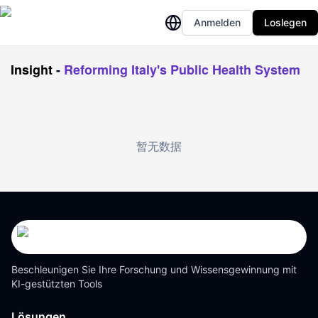
Anmelden
Loslegen
Insight
-
Reforming Italy's Public Health System
暂无数据
Beschleunigen Sie Ihre Forschung und Wissensgewinnung mit
KI-gestützten Tools
Lösungen