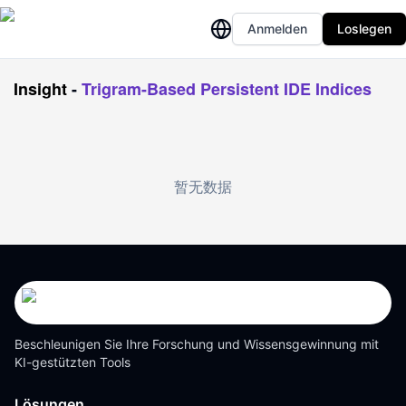
Anmelden
Loslegen
Insight
-
Trigram-Based Persistent IDE Indices
暂无数据
Beschleunigen Sie Ihre Forschung und Wissensgewinnung mit
KI-gestützten Tools
Lösungen