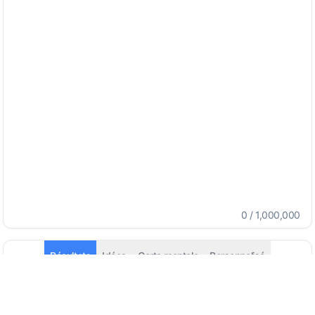
0
/
1,000,000
Résultats
Idées
Carte mentale
Personnalisé
English - (English (US))