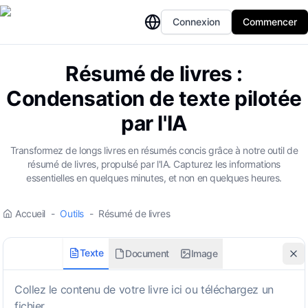
Connexion
Commencer
Résumé de livres :
Condensation de texte pilotée
par l'IA
Transformez de longs livres en résumés concis grâce à notre outil de
résumé de livres, propulsé par l'IA. Capturez les informations
essentielles en quelques minutes, et non en quelques heures.
Accueil
-
Outils
-
Résumé de livres
Texte
Document
Image